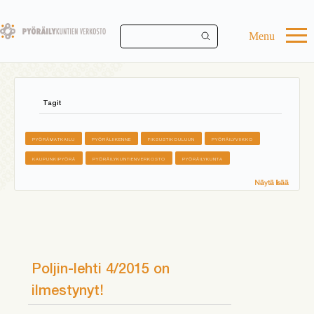
Skip
to
main
Menu
content
Tagit
PYÖRÄMATKAILU
PYÖRÄLIIKENNE
FIKSUSTIKOULUUN
PYÖRÄILYVIIKKO
KAUPUNKIPYÖRÄ
PYÖRÄILYKUNTIENVERKOSTO
PYÖRÄILYKUNTA
Näytä lisää
Poljin-lehti 4/2015 on
ilmestynyt!