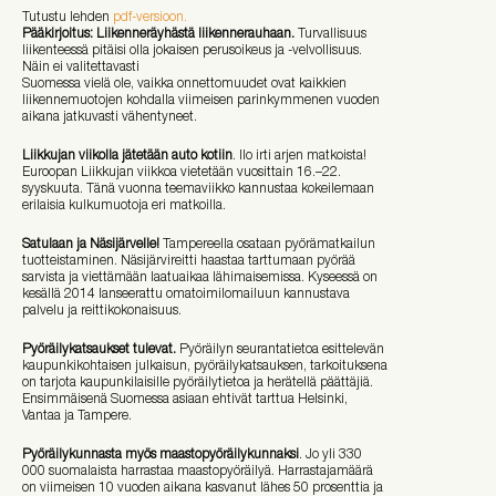
Tutustu lehden
pdf-versioon.
Pääkirjoitus: Liikenneräyhästä liikennerauhaan.
Turvallisuus
liikenteessä pitäisi olla jokaisen perusoikeus ja -velvollisuus.
Näin ei valitettavasti
Suomessa vielä ole, vaikka onnettomuudet ovat kaikkien
liikennemuotojen kohdalla viimeisen parinkymmenen vuoden
aikana jatkuvasti vähentyneet.
Liikkujan viikolla jätetään auto kotiin
. Ilo irti arjen matkoista!
Euroopan Liikkujan viikkoa vietetään vuosittain 16.–22.
syyskuuta. Tänä vuonna teemaviikko kannustaa kokeilemaan
erilaisia kulkumuotoja eri matkoilla.
Satulaan ja Näsijärvelle!
Tampereella osataan pyörämatkailun
tuotteistaminen. Näsijärvireitti haastaa tarttumaan pyörää
sarvista ja viettämään laatuaikaa lähimaisemissa. Kyseessä on
kesällä 2014 lanseerattu omatoimilomailuun kannustava
palvelu ja reittikokonaisuus.
Pyöräilykatsaukset tulevat.
Pyöräilyn seurantatietoa esittelevän
kaupunkikohtaisen julkaisun, pyöräilykatsauksen, tarkoituksena
on tarjota kaupunkilaisille pyöräilytietoa ja herätellä päättäjiä.
Ensimmäisenä Suomessa asiaan ehtivät tarttua Helsinki,
Vantaa ja Tampere.
Pyöräilykunnasta myös maastopyöräilykunnaksi
. Jo yli 330
000 suomalaista harrastaa maastopyöräilyä. Harrastajamäärä
on viimeisen 10 vuoden aikana kasvanut lähes 50 prosenttia ja