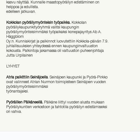
kasvu näyttää. Kunnalle maastopyöräilyn edistäminen on
helppoa ja edullista.
edelleen jatkuvan.
Kokkolan pyöräilymyönteisin työpaikka.
Kokkolan
pyöräilykaupunkityöryhmä valitsi kaupungin
pyöräilymyönteisimmäksi työpaikaksi konepajayritys Ab A.
Häggblom
Oy:n. Kunniakirjat ja palkinnot luovutettiin Kokkola-päivän 7.9.
juhlallisuuksien yhteydessä ennen kaupunginvaltuuston
kokousta. Palkintoja jakamassa oli valtuuston puheenjohtaja
Jutta Urpilainen
LYHYET
Atria palkittiin Seinäjoella
. Seinäjoen kaupunki ja Pyörä-Pirkko
ovat valinneet Atrian Nurmon toimipisteen Seinäjoen vuoden
pyöräilymyönteisimmäksi
työnantajaksi.
Pyöräillen Pälkäneellä.
Pälkäne liittyi vuoden alusta mukaan
Pyöräilykuntien verkostoon ja tahtotila pyöräilyn edistämiseksi
on vahva.