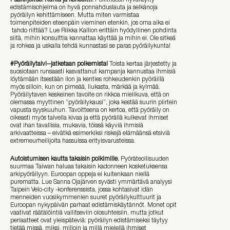
edistämisohjelma on hyvä ponnahduslauta ja selkänoja
pyöräilyn kehittämiseen. Mutta miten varmistaa
toimenpiteiden eteenpäin vieminen etenkin, jos oma aika ei
tahdo riittää? Lue Riikka Kallion erittäin hyödyllinen pohdinta
siitä, mihin konsulttia kannattaa käyttää ja mihin ei. Ole sitkeä
ja rohkea ja uskalla tehdä kunnastasi se paras pyöräilykunta!
#Pyöräilytalvi--jatketaan polkemista!
Toista kertaa järjestetty ja
suosiotaan runsaasti kasvattanut kampanja kannustaa ihmisiä
löytämään itsestään ilon ja kenties rohkeudenkin pyöräillä
myös silloin, kun on pimeää, liukasta, märkää ja kylmää.
Pyöräilytaven keskeinen tavoite on rikkoa mielikuva, että on
olemassa myyttinen ”pyöräilykausi”, joka kestää suurin piirtein
vapusta syyskuuhun. Tavoitteena on kertoa, että pyöräily on
oikeasti myös talvella kivaa ja että pyörällä kulkevat ihmiset
ovat ihan tavallisia, mukavia, töissä käyviä ihmisiä
arkivaatteissa – eivätkä esimerkiksi riskejä elämäänsä etsiviä
extremeurheilijoita hassuissa erityisvarusteissa.
Autoistumisen kautta takaisin polkimille.
Pyöräteollisuuden
suurmaa Taiwan haluaa takaisin kadonneen kosketuksensa
arkipyöräilyyn. Euroopan oppeja ei kuitenkaan niellä
purematta. Lue Sanna Ojajärven syvästi ymmärtävä analyysi
Taipein Velo-city -konferenssista, jossa kohtasivat idän
menneiden vuosikymmenien suuret pyöräilykulttuurit ja
Euroopan nykypäivän parhaat edistämiskäytännöt. Monet opit
vaativat räätälöintiä vallitseviin olosuhteisiin, mutta jotkut
periaatteet ovat yleispäteviä: pyöräilyn edistämiseksi täytyy
tietää missä, miksi, milloin ja millä mielellä ihmiset