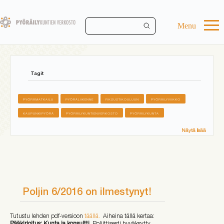
Skip
to
main
Menu
content
Tagit
PYÖRÄMATKAILU
PYÖRÄLIIKENNE
FIKSUSTIKOULUUN
PYÖRÄILYVIIKKO
KAUPUNKIPYÖRÄ
PYÖRÄILYKUNTIENVERKOSTO
PYÖRÄILYKUNTA
Näytä lisää
Poljin 6/2016 on ilmestynyt!
Tutustu lehden pdf-versioon
täällä.
Aiheina tällä kertaa:
Pääkirjoitus: Kunta ja konsultti.
Poliittisesti hyväksytty