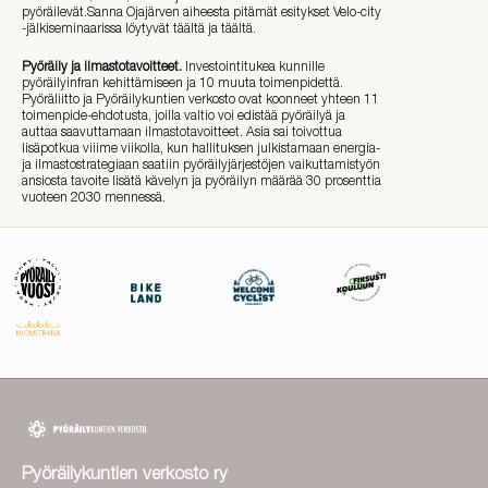
pyöräilevät.Sanna Ojajärven aiheesta pitämät esitykset Velo-city
-jälkiseminaarissa löytyvät täältä ja täältä.
Pyöräily ja ilmastotavoitteet.
Investointitukea kunnille
pyöräilyinfran kehittämiseen ja 10 muuta toimenpidettä.
Pyöräliitto ja Pyöräilykuntien verkosto ovat koonneet yhteen 11
toimenpide-ehdotusta, joilla valtio voi edistää pyöräilyä ja
auttaa saavuttamaan ilmastotavoitteet. Asia sai toivottua
lisäpotkua viiime viikolla, kun hallituksen julkistamaan energia-
ja ilmastostrategiaan saatiin pyöräilyjärjestöjen vaikuttamistyön
ansiosta tavoite lisätä kävelyn ja pyöräilyn määrää 30 prosenttia
vuoteen 2030 mennessä.
Pyöräilykuntien verkosto ry