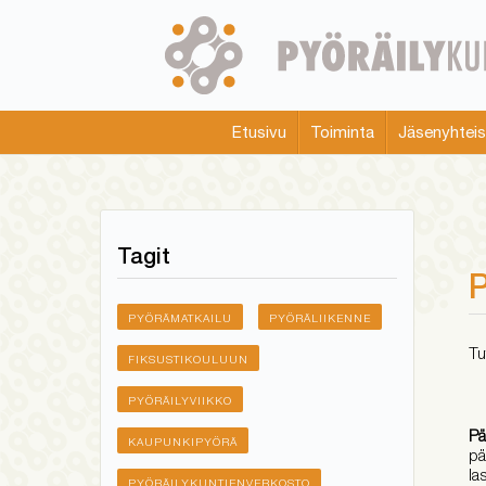
Skip
to
main
content
Etusivu
Toiminta
Jäsenyhtei
Main
menu
Tagit
P
PYÖRÄMATKAILU
PYÖRÄLIIKENNE
Tu
FIKSUSTIKOULUUN
PYÖRÄILYVIIKKO
Pä
KAUPUNKIPYÖRÄ
pä
la
PYÖRÄILYKUNTIENVERKOSTO