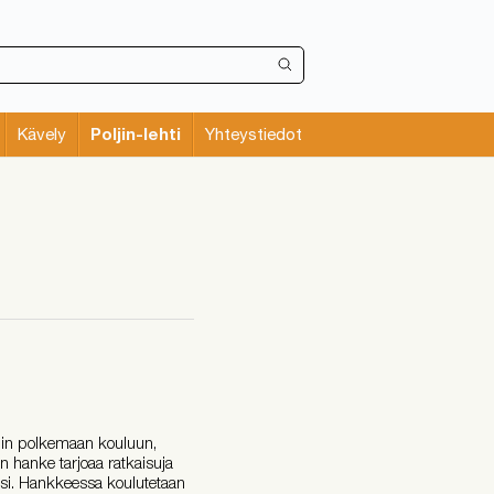
Poljin-lehti
Kävely
Yhteystiedot
min polkemaan kouluun,
en hanke tarjoaa ratkaisuja
ksi. Hankkeessa koulutetaan