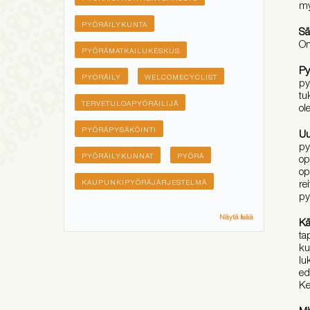
my
PYÖRÄILYKUNTA
Sä
On
PYÖRÄMATKAILUKESKUS
Py
PYÖRÄILY
WELCOMECYCLIST
py
tu
TERVETULOAPYÖRÄILIJÄ
ol
PYÖRÄPYSÄKÖINTI
Uu
py
PYÖRÄILYKUNNAT
PYÖRÄ
op
op
re
KAUPUNKIPYÖRÄJÄRJESTELMÄ
py
Näytä lisää
Kä
ta
ku
lu
ed
Ke