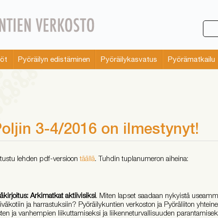
söt
Pyöräilyn edistäminen
Pyöräilykasvatus
Pyörämatkailu
oljin 3-4/2016 on ilmestynyt!
tustu lehden pdf-versioon
täällä
. Tuhdin tuplanumeron aiheina:
äkirjoitus: Arkimatkat aktiivisiksi
. Miten lapset saadaan nykyistä useam
iväkotiin ja harrastuksiin? Pyöräilykuntien verkoston ja Pyöräliiton yhtein
sten ja vanhempien liikuttamiseksi ja liikenneturvallisuuden parantamise