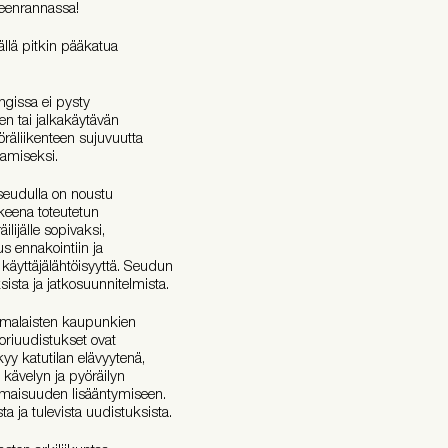
peenrannassa!
llä pitkin pääkatua
gissa ei pysty
en tai jalkakäytävän
räliikenteen sujuvuutta
tamiseksi.
eudulla on noustu
keena toteutetun
lijälle sopivaksi,
s ennakointiin ja
a käyttäjälähtöisyyttä. Seudun
ista ja jatkosuunnitelmista.
malaisten kaupunkien
toriuudistukset ovat
y katutilan elävyytenä,
t kävelyn ja pyöräilyn
oimaisuuden lisääntymiseen.
ta ja tulevista uudistuksista.