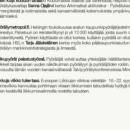
ten kuljit kouluun tänään?
Koulumatkat lisäävät (tai vähentävät) helposti l
öräilykasvattaja
Sanna Ojajärvi
kertoo Arkimatkat aktiivisiksi - Pyöräilyk
imenpiteistä ja kotimaisista sekä kansainvälisistä kokemuksista ympärivu
säämiseksi.
öräilymetropoli.fi.
Helsingin toukokuussa avatun kaupunkipyöräjärjestelmä
nestys. Palveluun on rekisteröitynyt jo yli 12 000 käyttäjää, joista suuri
kisteröityneitä. Pyörien käyttöaste on ollut korkea, kullakin pyörällä on ol
ivässä. HSL:n
Tarja Jääskeläinen
kertoo myös koko pääkaupunkiseudun 
öräilyn markkinointistrategiasta ja ilmeestä.
lkupyörät pelastustyössä.
Pyöräilijät voivat auttaa yhteisöjään hätätilant
tikkeli tarjoaa aivan uuden näkökulman pyöräilyyn ja pyöräilijöiden rooliin.
lkisuutta tämän vuoden kansainvälisessä Talvipyöräilykonferenssissa Minn
ikkuja viikko tulee taas.
Euroopan Liikkujan viikkoa vietetään 16.–22. sy
emaviikko kannustaa pohtimaan viisaan liikkumisen taloudellisia hyötyjä t
jen kestävillä liikkumisvalinnoilla nostetta talouteen.