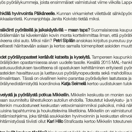
ös pyöräilykummeja, joista ensimmäiset valmistuivat viime viikolla Lap
hköllä hyvinvointia Pälkäneelle.
Kunnan virkamiehet viilettävät sähköpyörä
kkaalantietä. Kunnanjohtaja Janita Koivisto tietää miksi.
säköinti pyöräteillä ja jalkakäytävillä – maan tapa?
Suomalaisessa kaupun
öräilemään tai kävelemään kovin monta korttelinmittaa ilman, että pyöräti
kkeena olisi auto. Miksi näin?
Petri Sipilän
ansiokas kirjoitus pureutuu pyö
eellisesti häiritsevään asiaan ja kertoo samalla toimenpiteet asioiden muut
det pyöräilyopasteet keräävät katseita ja kyselyitä.
Tampereen kaupunkis
öräilijöiden opastamisessa aivan uudelle tasolle. Kesällä 2015 MAL-hank
astusuudistuksen tavoitteena oli opastuksen kehittäminen erityisesti pyöräi
asteiden havaittavuus ja luettavuus pyöräilynopeudesta sekä mahdollisuu
itinvalintaan. Tässä on oivallinen keino parantaa pyöräväylien laatutasoa j
öräilynedistämistyötä koordinoiva
Katja Seimelä
kertoo uudistuksen tuloks
velystä ja pyöräilystä potkua Mikkeliin.
Mikkelin keskusta on monien suo
paan suunniteltu lähestulkoon autoilun ehdoilla. Toteutetut kävelykatu- ja 
itenkin muodostuneet keskustan vetovoimaisimmiksi paikoiksi, mikä näky
kuisina tapahtumina ja houkuttelevina liiketiloina. Mikkeliin on valmistunu
istämisohjelma, joka tähtää asukkaiden hyvinvoinnin ja keskustan elinv
hitämistyössä tiiviisti ollut
Kari Hillo
Straficasta kertoo Mikkelin toteutuneis