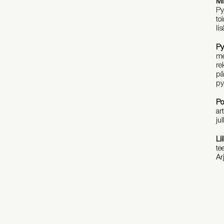
Mi
Py
to
li
Py
me
re
pä
py
Po
ar
ju
Li
te
Ar