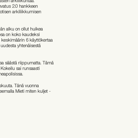
asten arkiliikuntaa.
asvatus 2.0 hankkeen
otisen arkiliikkumisen
n alku on ollut huikea
n osa on koko kaudeksi
lut keskimäärin 6 käyttökertaa
uudesta yhtenäisestä
eissa säästä riippumatta. Tämä
 Kokeilu sai runsaasti
eapolisissa.
yskuuta. Tänä vuonna
eemalla Mieti miten kuljet -