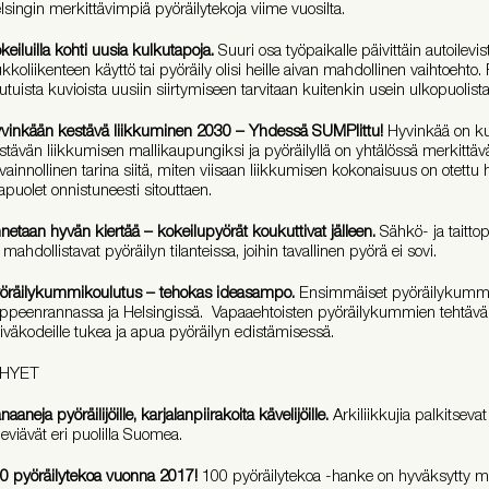
lsingin merkittävimpiä pyöräilytekoja viime vuosilta.
keiluilla kohti uusia kulkutapoja.
Suuri osa työpaikalle päivittäin autoilevis
ukkoliikenteen käyttö tai pyöräily olisi heille aivan mahdollinen vaihtoehto.
tutuista kuvioista uusiin siirtymiseen tarvitaan kuitenkin usein ulkopuolist
vinkään kestävä liikkuminen 2030 – Yhdessä SUMPlittu!
Hyvinkää on ku
stävän liikkumisen mallikaupungiksi ja pyöräilyllä on yhtälössä merkittävä
vainnollinen tarina siitä, miten viisaan liikkumisen kokonaisuus on otettu 
apuolet onnistuneesti sitouttaen.
netaan hyvän kiertää – kokeilupyörät koukuttivat jälleen.
Sähkö- ja taittopy
 mahdollistavat pyöräilyn tilanteissa, joihin tavallinen pyörä ei sovi.
öräilykummikoulutus – tehokas ideasampo.
Ensimmäiset pyöräilykummit
ppeenrannassa ja Helsingissä. Vapaaehtoisten pyöräilykummien tehtävä on
iväkodeille tukea ja apua pyöräilyn edistämisessä.
YHYET
naaneja pyöräilijöille, karjalanpiirakoita kävelijöille.
Arkiliikkujia palkitsev
 leviävät eri puolilla Suomea.
0 pyöräilytekoa vuonna 2017!
100 pyöräilytekoa -hanke on hyväksytty 