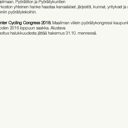
jelmaan. Pyöräliiton ja Pyöräilykuntien
rkoston yhteinen hanke haastaa kansalaiset, järjestöt, kunnat, yritykset ja 
eniin pyöräilytekoihin.
nter Cycling Congress 2018.
Maailman viilein pyöräilykongressi kaupunk
oden 2016 loppuun saakka. Alustava
moitus halukkuudesta jättää hakemus 31.10. mennessä.