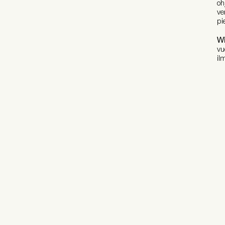
oh
ve
pi
Wi
vu
il