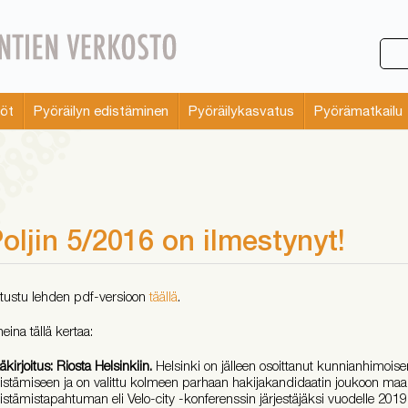
söt
Pyöräilyn edistäminen
Pyöräilykasvatus
Pyörämatkailu
oljin 5/2016 on ilmestynyt!
tustu lehden pdf-versioon
täällä
.
heina tällä kertaa:
äkirjoitus: Riosta Helsinkiin.
Helsinki on jälleen osoittanut kunnianhimois
istämiseen ja on valittu kolmeen parhaan hakijakandidaatin joukoon ma
istämistapahtuman eli Velo-city -konferenssin järjestäjäksi vuodelle 201