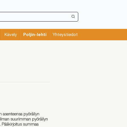
Poljin-lehti
Kävely
Yhteystiedot
en asenteensa pyöräilyn
ailman suurimman pyöräilyn
9. Pääkirjoitus summaa