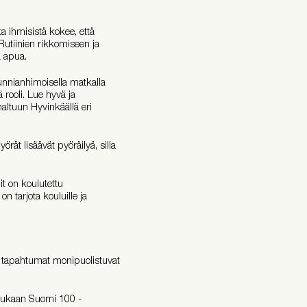
ta ihmisistä kokee, että
 Rutiinien rikkomiseen ja
a apua.
nnianhimoisella matkalla
 rooli. Lue hyvä ja
haltuun Hyvinkäällä eri
örät lisäävät pyöräilyä, silla
 on koulutettu
 tarjota kouluille ja
at tapahtumat monipuolistuvat
mukaan Suomi 100 -