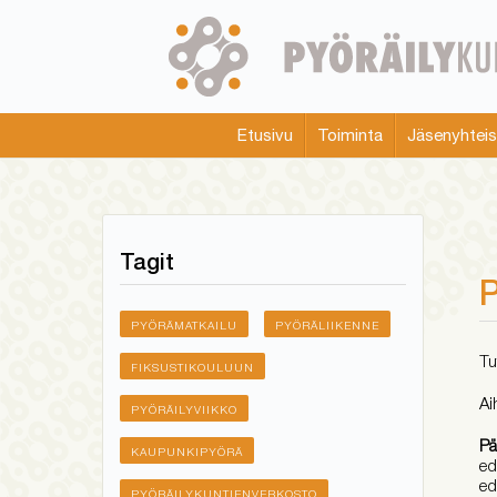
Skip
to
main
content
Etusivu
Toiminta
Jäsenyhtei
Main
menu
Tagit
P
PYÖRÄMATKAILU
PYÖRÄLIIKENNE
Tu
FIKSUSTIKOULUUN
Ai
PYÖRÄILYVIIKKO
Pä
KAUPUNKIPYÖRÄ
ed
ed
PYÖRÄILYKUNTIENVERKOSTO