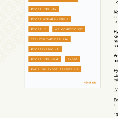
He
PYÖRÄILYKUNTA
Ko
jo
PYÖRÄMATKAILUKESKUS
to
PYÖRÄILY
WELCOMECYCLIST
Hy
ke
TERVETULOAPYÖRÄILIJÄ
ha
os
PYÖRÄPYSÄKÖINTI
An
PYÖRÄILYKUNNAT
PYÖRÄ
ne
KAUPUNKIPYÖRÄJÄRJESTELMÄ
Py
La
pä
Näytä lisää
L
Ba
ja
10