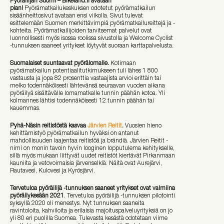
Pyöräilijän Suomi – Bikeland.fi avataan
pian!
Pyörämatkailukeskuksen odotetut pyörämatkailun
sisäänheittosivut avataan ensi viikolla. Sivut tulevat
esittelemään Suomen merkittävimpiä pyörämatkailureittejä ja -
kohteita. Pyörämatkailijoiden tarvitsemat palvelut ovat
luonnollisesti myös isossa roolissa sivustolla ja Welcome Cyclist
-tunnuksen saaneet yritykset löytyvät suoraan karttapalvelusta.
Suomalaiset suuntaavat pyörälomalle.
Kotimaan
pyörämatkailun potentiaalitutkimukseen tuli lähes 1 800
vastausta ja jopa 82 prosenttia vastaajista arvioi erittäin tai
melko todennäköisesti lähtevänsä seuraavan vuoden aikana
pyöräilyä sisältävälle lomamatkalle tunnin päähän kotoa. Yli
kolmannes lähtisi todennäköisesti 12 tunnin päähän tai
kauemmas.
Pyhä-Näsin reitistöstä kasvaa
Järvien Reitit
.
Vuosien hieno
kehittämistyö pyörämatkailun hyväksi on antanut
mahdollisuuden laajentaa reitistöä ja brändiä. Järvien Reitit -
nimi on monin tavoin hyvin looginen lopputulema kehitykselle,
sillä myös mukaan liittyvät uudet reitistöt kiertävät Pirkanmaan
kauniita ja vetovoimaisia järvenselkiä. Näitä ovat Aurejärvi,
Rautavesi, Kulovesi ja Kyrösjärvi.
Tervetuloa pyöräilijä -tunnuksen saaneet yritykset ovat valmiina
pyöräilykesään 2021
. Tervetuloa pyöräilijä -tunnuksen pilotointi
syksyllä 2020 oli menestys. Nyt tunnuksen saaneita
ravintoloita, kahviloita ja erilaisia majoituspalveluyrityksiä on jo
yli 80 eri puolilla Suomea. Tulevasta kesästä odotetaan viime