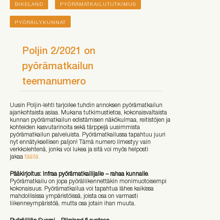
BIKELAND
PYÖRÄMATKAILUTUTKIMUS
PYÖRÄILYKUNNAT
Poljin 2/2021 on
pyörämatkailun
teemanumero
Uusin Poljin-lehti tarjoilee tuhdin annoksen pyörämatkailun
ajankohtaista asiaa. Mukana tutkimustietoa, kokonaisvaltaista
kunnan pyörämatkailun edistämisen näkökulmaa, reitistöjen ja
kohteiden kasvutarinoita sekä tärppejä uusimmista
pyörämatkailun palveluista. Pyörämatkailussa tapahtuu juuri
nyt ennätyksellisen paljon! Tämä numero ilmestyy vain
verkkolehtenä, jonka voi lukea ja sitä voi myös helposti
jakaa
täällä.
Pääkirjoitus: Infraa pyörämatkailijalle − rahaa kunnalle
.
Pyörämatkailu on jopa pyöräliikennettäkin monimuotoisempi
kokonaisuus. Pyörämatkailua voi tapahtua lähes kaikissa
mahdollisissa ympäristöissä, joista osa on varmasti
liikenneympäristöä, mutta osa jotain ihan muuta.