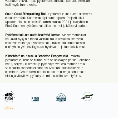
vuottakin vilkkaampaa pyörämatkailukesää. Se tulee olemaan
testi myös tunnukselle.
South Coast Bikepacking Trail
. Pyörämatkailua tuhat kilometriä
eteläisimmässä Suomessa läpi kuntarajojen. Projekti alkoi
upeiden nietosten keskellä tammikuussa 2021 ja tuo yhteen
Etelä-Suomen pyörämatkailulliset helmet ja kätketyt aarteet.
Pyörämatkailusta uutta kestävää kasvua
. Monet matkailijat
haluavat nykyisin tehdä vastuullisia ja kestävää kehitystä
edistäviä valintoja. Pyörämatkailu tukee tätä erinomaisesti –
siinä yhdistyvät ekologisuus, hyvinvointi ja luontokokemus.
Kiireetöntä nautiskelua Saariston Rengastiellä.
Parasta
pyörämatkailussa on tunne, että on koko ajan perillä. Jokainen
hetki, poljettu kilometri ja pysähdys ovat osa matkan antia.
Varsinaista kohdetta ei edes ole. Matkan tarkoitus on vain
oleminen. Oman olemassaolonsa aistimiseen ja pohdintaan
hidas ja viipyilevä pyöräily on mitä suositeltavin työkalu.