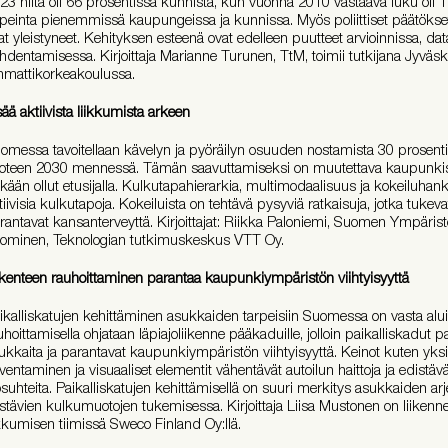
23 niitä oli 66 prosentissa kunnista, kun vuonna 2010 vastaava luku oli 1
peinta pienemmissä kaupungeissa ja kunnissa. Myös poliittiset päätökse
at yleistyneet. Kehityksen esteenä ovat edelleen puutteet arvioinnissa, da
hdentamisessa. Kirjoittaja Marianne Turunen, TtM, toimii tutkijana Jyväs
mattikorkeakoulussa.
sää aktiivista liikkumista arkeen
omessa tavoitellaan kävelyn ja pyöräilyn osuuden nostamista 30 prosenti
oteen 2030 mennessä. Tämän saavuttamiseksi on muutettava kaupunkisuu
tkään ollut etusijalla. Kulkutapahierarkia, multimodaalisuus ja kokeiluhan
tiivisia kulkutapoja. Kokeiluista on tehtävä pysyviä ratkaisuja, jotka tukevat
rantavat kansanterveyttä. Kirjoittajat: Riikka Paloniemi, Suomen Ympär
ominen, Teknologian tutkimuskeskus VTT Oy.
ikenteen rauhoittaminen parantaa kaupunkiympäristön viihtyisyyttä
ikalliskatujen kehittäminen asukkaiden tarpeisiin Suomessa on vasta aluil
uhoittamisella ohjataan läpiajoliikenne pääkaduille, jolloin paikalliskadut
ukkaita ja parantavat kaupunkiympäristön viihtyisyyttä. Keinot kuten yks
ventaminen ja visuaaliset elementit vähentävät autoilun haittoja ja edistäv
osuhteita. Paikalliskatujen kehittämisellä on suuri merkitys asukkaiden a
stävien kulkumuotojen tukemisessa. Kirjoittaja Liisa Mustonen on liikenne
ikkumisen tiimissä Sweco Finland Oy:llä.