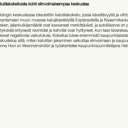
tutilakokeiluista kohti elinvoimaisempaa keskustaa
lsingin keskustassa toteutettiin katutilakokeilu, jossa käveltävyyttä ja viiht
rantamaan muun muassa katujärjestelyillä Esplanadeilla ja Kasarmikadull
sken, jalankulkijamäärät ovat kasvaneet merkittävästi, ja autoliikenne on 
ityksistä erityisesti ravintolat ja kahvilat ovat hyötyneet, kun taas tavarakau
kevat negatiivisia vaikutuksia. Kokeilua tukee enemmistö kaupunkilaisista
skustelua siitä, miten katutilan jakaminen vaikuttaa elinvoimaan ja kaupunki
nna Hovi on liikenneinsinööri ja työskentelee kaupunkisuunnittelijana Hel