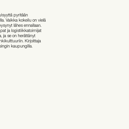
yisyyttä pyritään
a. Vaikka kokeilu on vielä
pysynyt lähes ennallaan.
pat ja logistiikkatoimijat
, ja se on herättänyt
kulttuuriin. Kirjoittaja
singin kaupungilla.