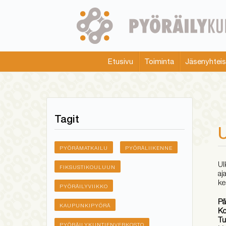
Skip
to
main
content
Etusivu
Toiminta
Jäsenyhtei
Main
menu
Tagit
U
PYÖRÄMATKAILU
PYÖRÄLIIKENNE
Ul
FIKSUSTIKOULUUN
aj
ke
PYÖRÄILYVIIKKO
Pä
KAUPUNKIPYÖRÄ
Ko
Tu
PYÖRÄILYKUNTIENVERKOSTO