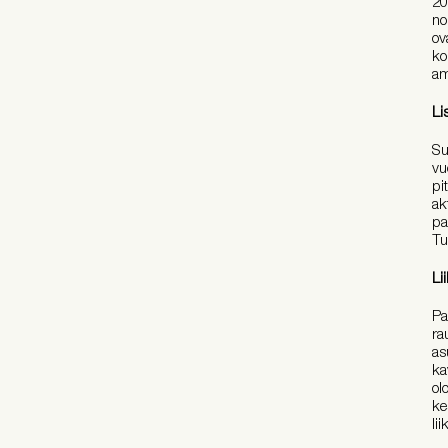
20
no
ov
ko
am
Li
Su
vu
pi
ak
pa
Tu
Li
Pa
ra
as
ka
ol
ke
li