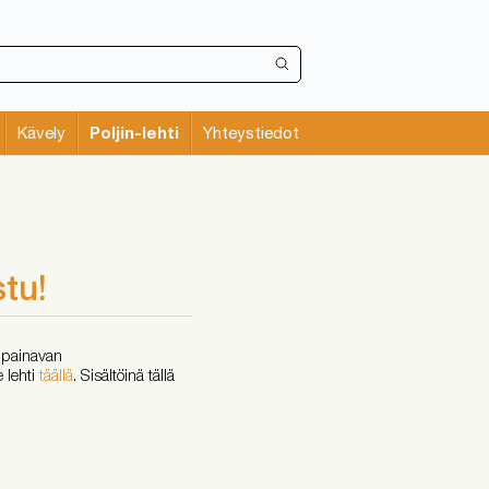
Poljin-lehti
Kävely
Yhteystiedot
stu!
n painavan
 lehti
täällä
. Sisältöinä tällä