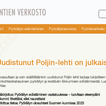
söt
Pyöräilyn edistäminen
Pyöräilykasvatus
Pyörämatkailu
udistunut Poljin-lehti on julkai
koasultaan ja osin sisällöltäänkin uudistunut Poljin-lehti tarjoaa lukijoillee
ankohtaiskatsauksen pyöräilyn ja kestävän liikkumisen edistämisestä. Lue
rtaa:
äkirjoitus: Pyöräilyn edistäminen vastatuulessa – luovitaan eteenpäin!
lumni: Itkettäisi, ellei naurattaisi
tkittua tietoa: Pyöräilyn olosuhteet Suomen kunnissa 2023