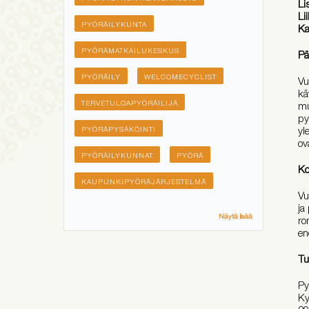
Li
Li
PYÖRÄILYKUNTA
Ka
PYÖRÄMATKAILUKESKUS
Pä
PYÖRÄILY
WELCOMECYCLIST
Vu
kä
TERVETULOAPYÖRÄILIJÄ
mu
py
yl
PYÖRÄPYSÄKÖINTI
ov
PYÖRÄILYKUNNAT
PYÖRÄ
Ko
KAUPUNKIPYÖRÄJÄRJESTELMÄ
Vu
ja
Näytä lisää
ro
en
Tu
Py
Ky