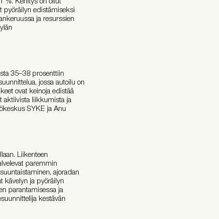
1 %. Kehitys on ollut
t pyöräilyn edistämiseksi
tankeruussa ja resurssien
kylän
sta 35–38 prosenttiin
nnittelua, jossa autoilu on
kkeet ovat keinoja edistää
 aktiivista liikkumista ja
istökeskus SYKE ja Anu
laan. Liikenteen
 palvelevat paremmin
isuuntaistaminen, ajoradan
ät kävelyn ja pyöräilyn
rjen parantamisessa ja
suunnittelija kestävän