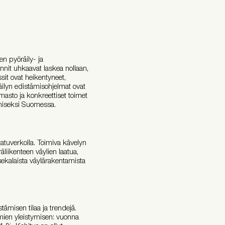
en pyöräily- ja
nnit uhkaavat laskea nollaan,
sit ovat heikentyneet,
räilyn edistämisohjelmat ovat
masto ja konkreettiset toimet
ämiseksi Suomessa.
katuverkolla. Toimiva kävelyn
räliikenteen väylien laatua,
 sekalaista väylärakentamista
tämisen tilaa ja trendejä.
lmien yleistymisen: vuonna