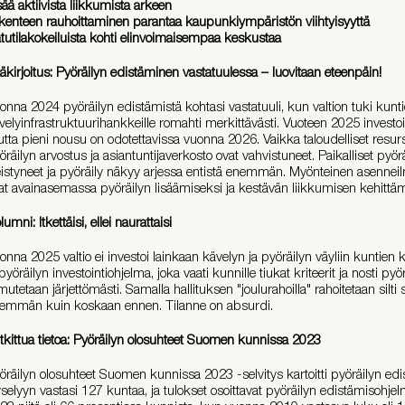
sää aktiivista liikkumista arkeen
ikenteen rauhoittaminen parantaa kaupunkiympäristön viihtyisyyttä
tutilakokeiluista kohti elinvoimaisempaa keskustaa
äkirjoitus: Pyöräilyn edistäminen vastatuulessa – luovitaan eteenpäin!
onna 2024 pyöräilyn edistämistä kohtasi vastatuuli, kun valtion tuki kunti
velyinfrastruktuurihankkeille romahti merkittävästi. Vuoteen 2025 investoi
tta pieni nousu on odotettavissa vuonna 2026. Vaikka taloudelliset resurs
öräilyn arvostus ja asiantuntijaverkosto ovat vahvistuneet. Paikalliset pyö
eistyneet ja pyöräily näkyy arjessa entistä enemmän. Myönteinen asenneil
at avainasemassa pyöräilyn lisäämiseksi ja kestävän liikkumisen kehitt
lumni: Itkettäisi, ellei naurattaisi
onna 2025 valtio ei investoi lainkaan kävelyn ja pyöräilyn väyliin kuntien 
 pyöräilyn investointiohjelma, joka vaati kunnille tiukat kriteerit ja nosti pyö
mutetaan järjettömästi. Samalla hallituksen "joulurahoilla" rahoitetaan silti
emmän kuin koskaan ennen. Tilanne on absurdi.
tkittua tietoa: Pyöräilyn olosuhteet Suomen kunnissa 2023
öräilyn olosuhteet Suomen kunnissa 2023 -selvitys kartoitti pyöräilyn edis
selyyn vastasi 127 kuntaa, ja tulokset osoittavat pyöräilyn edistämisohje