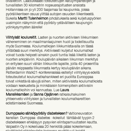
oivallettiin. Laadukkaasti toteutettujen katuympäristöjen ja
turvallisten 30 kilometrin nopeusrajoitusten ansiosta
Hollannissa on jo yli 200 taajamaa tai kaupunkia, joissa
pyöräliikenteen osuus ylittää autojen osuuden liikenteestä.
Sukella
Martti Tulenheimon
johdatuksella sekä kuljetuspyörien
uusimpiin näkymiin että pyöräily-ystävällisen kaupungin
ydinkysymysten äärelle!
Viihtyisät koulureitit.
Lasten ja nuorten aktiivisen liikkumisen
väheneminen on maailmanlaajuinen huoli ja todellisuutta
myös Suomessa. Koulumatkojen liikkumistavalla on tässä
yhtälössä suuri merkitys. Aktiivisesti kuljetut koulumatkat
voivat tuoda helposti ainakin puoli tuntia lisää liikettä lasten ja
nuorten arkipäiviin. Koulupäivän aikaisen liikunnan merkitys
on erityisen suuri vähän liikkuville lapsille, joilla 40 prosenttia
päivän reippaasta liikunnasta kertyy koulupäivän aikana.
Rotterdamin Walk21-konferenssissa esitellyt viihtyisyys edellä
toteuteutetut koulumatkahankkeet eri puolilta Eurooppaa
toivat virkistäviä sävyjä siihen, miten aktiivisista koulumatkoista
voidaan keskustella ja minkälaisin toimenpitein aktiivisiin
koulumatkoihin voi kannustaa. Lue
Laura
Mansikkamäen
ja
Sanna Ojajärven
ratkaisuhakuinen
yhteenveto viihtyisien ja turvallisten koulumatkareittien
edistämiseksi Suomessa.
Dumppaako sähköpyöräily diabeteksen?
Valtioneuvoston
kanslian Dumppaa diabetes -kokeilut tähtäävät tyypin 2
diabetekseen ehkäisyyn pysyvien elintapamuutosten kautta.
Valpastin Oy:n kokeilussa 20 henkilöä pääsi kokeilemaan,
siivittäisikö sähköpyörän tarjoama myötätuuli heidät