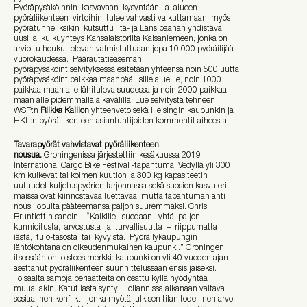
Pyöräpysäköinnin kasvavaan kysyntään ja alueen
pyöräliikenteen virtoihin tulee vahvasti vaikuttamaan myös
pyörätunneliksikin kutsuttu Itä- ja Länsibaanan yhdistävä
uusi alikulkuyhteys Kansalaistorilta Kaisaniemeen, jonka on
arvioitu houkuttelevan valmistuttuaan jopa 10 000 pyöräilijää
vuorokaudessa. Päärautatieaseman
pyöräpysäköintiselvityksessä esitetään yhteensä noin 500 uutta
pyöräpysäköintipaikkaa maanpäällisille alueille, noin 1000
paikkaa maan alle lähitulevaisuudessa ja noin 2000 paikkaa
maan alle pidemmällä aikavälillä. Lue selvitystä tehneen
WSP:n
Riikka Kallion
yhteenveto sekä Helsingin kaupunkin ja
HKL:n pyöräliikenteen asiantuntijoiden kommentit aiheesta.
Tavarapyörät vahvistavat pyöräliikenteen
nousua.
Groningenissa järjestettiin kesäkuussa 2019
International Cargo Bike Festival -tapahtuma. Vedyllä yli 300
km kulkevat tai kolmen kuution ja 300 kg kapasiteetin
uutuudet kuljetuspyörien tarjonnassa sekä suosion kasvu eri
maissa ovat kiinnostavaa luettavaa, mutta tapahtuman anti
nousi lopulta pääteemansa paljon suuremmaksi. Chris
Bruntlettin sanoin: “Kaikille suodaan yhtä paljon
kunnioitusta, arvostusta ja turvallisuutta – riippumatta
iästä, tulo-tasosta tai kyvyistä. Pyöräilykaupungin
lähtökohtana on oikeudenmukainen kaupunki.” Groningen
itsessään on loistoesimerkki: kaupunki on yli 40 vuoden ajan
asettanut pyöräliikenteen suunnittelussaan ensisijaiseksi.
Toisaalta samoja periaatteita on osattu kyllä hyödyntää
muuallakin. Katutilasta syntyi Hollannissa aikanaan valtava
sosiaalinen konflikti, jonka myötä julkisen tilan todellinen arvo