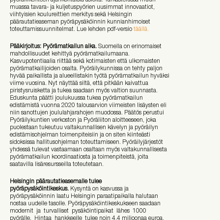
muassa tavara- ja kuljetuspyörien uusimmat innovaatiot,
viihtyisien koulureittien merkitys sekä Helsingin
päärautatieaseman pyöräpysäköinnin kunnianhimoiset
toteuttamissuunnitelmat. Lue lehden pdf-versio
täällä.
Pääkirjoitus: Pyörämatkailun aika.
Suomella on erinomaiset
mahdollisuudet kehittyä pyörämatkailumaana.
Kasvupotentiaalia riittää sekä kotimaisten että ulkomaisten
pyörämatkailijoiden osalta. Pyöräilykunnissa on tehty paljon
hyvää paikallista ja alueellistakin työtä pyörämatkailun hyväksi
viime vuosina. Nyt näyttää siltä, että pitkään kaivattua
piristysruisketta ja tukea saadaan myös valtion suunnasta.
Eduskunta päätti joulukuussa tukea pyörämatkailun
edistämistä vuonna 2020 talousarvion viimeisten lisäysten eli
niin sanottujen joululahjarahojen muodossa. Päätös perustui
Pyöräilykuntien verkoston ja Pyöräliiton aloitteeseen, joka
puolestaan tukeutuu valtakunnallisen kävelyn ja pyöräilyn
edistämisohjelman toimenpiteisiin ja on siten kiinteästi
sidoksissa hallitusohjelman toteuttamiseen. Pyöräilyjärjestöt
yhdessä tulevat vastaamaan osaltaan myös valtakunnallisesta
pyörämatkailun koordinaatiosta ja toimenpiteistä, joita
saatavilla lisäresursseilla toteutetaan.
Helsingin päärautatieasemalle tulee
pyöräpysäköintikeskus.
Kysyntä on kasvussa ja
pyöräpysäköinnin laatu Helsingin paraatipaikalla halutaan
nostaa uudelle tasolle. Pyöräpysäköintikeskukseen saadaan
modernit ja turvalliset pysäköintipaikat lähes 1000
pyörälle. Hintaa hankkeelle tulee noin 4,4 miljoonaa euroa.