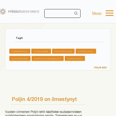
Skip
to
main
Menu
content
Tagit
PYÖRÄMATKAILU
PYÖRÄLIIKENNE
FIKSUSTIKOULUUN
PYÖRÄILYVIIKKO
KAUPUNKIPYÖRÄ
PYÖRÄILYKUNTIENVERKOSTO
PYÖRÄILYKUNTA
Näytä lisää
Poljin 4/2019 on ilmestynyt
Vuoden viimeinen Poljin-lehti käsittelee rautaisannoksen
pyöräliikenteen ajankohtaisia asioita. Tarkastelussa muun